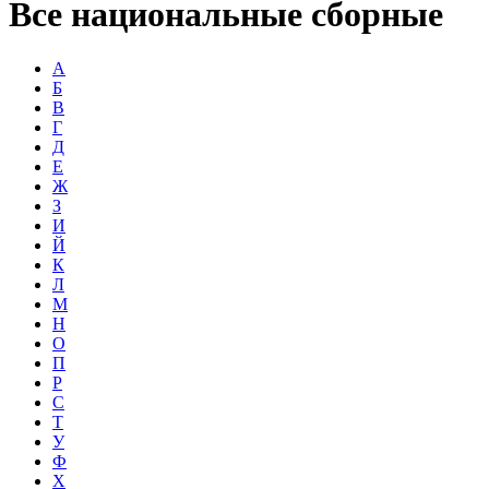
Все национальные сборные
А
Б
В
Г
Д
Е
Ж
З
И
Й
К
Л
М
Н
О
П
Р
С
Т
У
Ф
Х