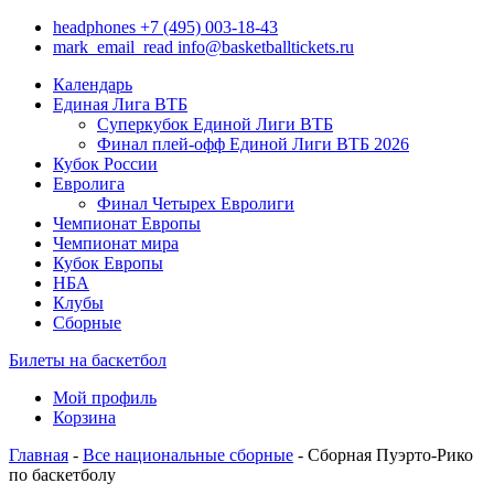
headphones
+7 (495) 003-18-43
mark_email_read
info@basketballtickets.ru
Календарь
Единая Лига ВТБ
Суперкубок Единой Лиги ВТБ
Финал плей-офф Единой Лиги ВТБ 2026
Кубок России
Евролига
Финал Четырех Евролиги
Чемпионат Европы
Чемпионат мира
Кубок Европы
НБА
Клубы
Сборные
Билеты на баскетбол
Мой профиль
Корзина
Главная
-
Все национальные сборные
- Сборная Пуэрто-Рико
по баскетболу