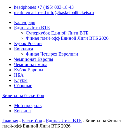
headphones
+7 (495) 003-18-43
mark_email_read
info@basketballtickets.ru
Календарь
Единая Лига ВТБ
Суперкубок Единой Лиги ВТБ
Финал плей-офф Единой Лиги ВТБ 2026
Кубок России
Евролига
Финал Четырех Евролиги
Чемпионат Европы
Чемпионат мира
Кубок Европы
НБА
Клубы
Сборные
Билеты на баскетбол
Мой профиль
Корзина
Главная
-
Баскетбол
-
Единая Лига ВТБ
- Билеты на Финал
плей-офф Единой Лиги ВТБ 2026