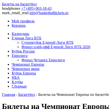
Билеты на баскетбол
headphones
+7 (495) 003-18-43
mark_email_read
info@basketballtickets.ru
Мой профиль
Корзина
Календарь
Единая Лига ВТБ
Суперкубок Единой Лиги ВТБ
Финал плей-офф Единой Лиги ВТБ 2026
Кубок России
Евролига
Финал Четырех Евролиги
Чемпионат Европы
Чемпионат мира
Кубок Европы
НБА
Клубы
Сборные
Главная
-
Баскетбол
- Билеты на Чемпионат Европы по баскетбо
Билеты на Чемпионат Европы 