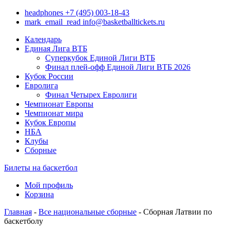
headphones
+7 (495) 003-18-43
mark_email_read
info@basketballtickets.ru
Календарь
Единая Лига ВТБ
Суперкубок Единой Лиги ВТБ
Финал плей-офф Единой Лиги ВТБ 2026
Кубок России
Евролига
Финал Четырех Евролиги
Чемпионат Европы
Чемпионат мира
Кубок Европы
НБА
Клубы
Сборные
Билеты на баскетбол
Мой профиль
Корзина
Главная
-
Все национальные сборные
- Сборная Латвии по
баскетболу