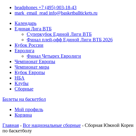
headphones
+7 (495) 003-18-43
mark_email_read
info@basketballtickets.ru
Календарь
Единая Лига ВТБ
Суперкубок Единой Лиги ВТБ
Финал плей-офф Единой Лиги ВТБ 2026
Кубок России
Евролига
Финал Четырех Евролиги
Чемпионат Европы
Чемпионат мира
Кубок Европы
НБА
Клубы
Сборные
Билеты на баскетбол
Мой профиль
Корзина
Главная
-
Все национальные сборные
- Сборная Южной Кореи
по баскетболу