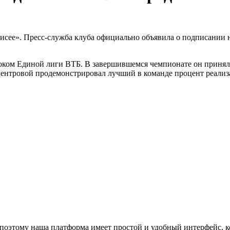
сее». Пресс-служба клуба официально объявила о подписании н
роком Единой лиги ВТБ. В завершившемся чемпионате он принял у
 центровой продемонстрировал лучший в команде процент реали
поэтому наша платформа имеет простой и удобный интерфейс, ко