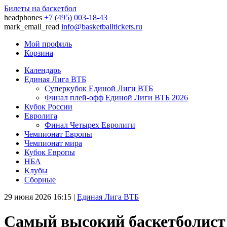
Билеты на баскетбол
headphones
+7 (495) 003-18-43
mark_email_read
info@basketballtickets.ru
Мой профиль
Корзина
Календарь
Единая Лига ВТБ
Суперкубок Единой Лиги ВТБ
Финал плей-офф Единой Лиги ВТБ 2026
Кубок России
Евролига
Финал Четырех Евролиги
Чемпионат Европы
Чемпионат мира
Кубок Европы
НБА
Клубы
Сборные
29 июня 2026 16:15
|
Единая Лига ВТБ
Самый высокий баскетболист