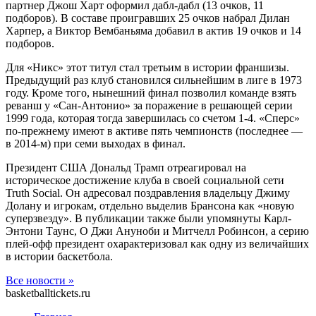
партнер Джош Харт оформил дабл-дабл (13 очков, 11
подборов). В составе проигравших 25 очков набрал Дилан
Харпер, а Виктор Вембаньяма добавил в актив 19 очков и 14
подборов.
Для «Никс» этот титул стал третьим в истории франшизы.
Предыдущий раз клуб становился сильнейшим в лиге в 1973
году. Кроме того, нынешний финал позволил команде взять
реванш у «Сан-Антонио» за поражение в решающей серии
1999 года, которая тогда завершилась со счетом 1-4. «Сперс»
по-прежнему имеют в активе пять чемпионств (последнее —
в 2014-м) при семи выходах в финал.
Президент США Дональд Трамп отреагировал на
историческое достижение клуба в своей социальной сети
Truth Social. Он адресовал поздравления владельцу Джиму
Долану и игрокам, отдельно выделив Брансона как «новую
суперзвезду». В публикации также были упомянуты Карл-
Энтони Таунс, О Джи Ануноби и Митчелл Робинсон, а серию
плей-офф президент охарактеризовал как одну из величайших
в истории баскетбола.
Все новости »
basketballtickets.ru