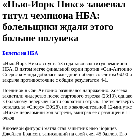
«Нью-Йорк Никс» завоевал
титул чемпиона НБА:
болельщики ждали этого
больше полувека
Билеты на НБА
«Нью-Йорк Никс» спустя 53 года завоевал титул чемпиона
НБА. В пятом матче финальной серии против «Сан-Антонио
Сперс» команда добилась выездной победы со счетом 94:90 и
закрыла противостояние с общим результатом 4-1.
Поединок в Сан-Антонио развивался напряженно. Хозяева
захватили лидерство после стартового отрезка (23:13), однако
к большому перерыву гости сократили отрыв. Третья четверть
осталась за «Сперс» (30:28), но в заключительной 12-минутке
«Никс» переломили ход встречи, выиграв ее с разницей в 11
очков.
Ключевой фигурой матча стал защитник нью-йоркцев
Джейлен Брансон, записавший на свой счет 45 баллов. Его