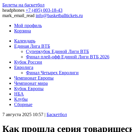
Билеты на баскетбол
headphones
+7 (495) 003-18-43
mark_email_read
info@basketballtickets.ru
Мой профиль
Корзина
Календарь
Единая Лига ВТБ
Суперкубок Единой Лиги ВТБ
Финал плей-офф Единой Лиги ВТБ 2026
Кубок России
Евролига
Финал Четырех Евролиги
Чемпионат Европы
Чемпионат мира
Кубок Европы
НБА
Клубы
Сборные
7 августа 2025 10:57
|
Баскетбол
Как прошла серия товарищес