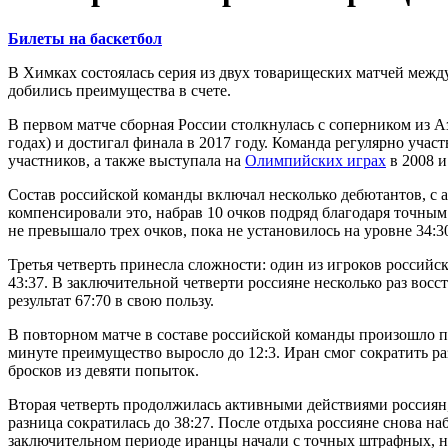
Билеты на баскетбол
В Химках состоялась серия из двух товарищеских матчей межд
добились преимущества в счете.
В первом матче сборная России столкнулась с соперником из
годах) и достигал финала в 2017 году. Команда регулярно участ
участников, а также выступала на
Олимпийских играх
в 2008 и
Состав российской команды включал несколько дебютантов, с а
компенсировали это, набрав 10 очков подряд благодаря точным
не превышало трех очков, пока не установилось на уровне 34:3
Третья четверть принесла сложности: один из игроков россий
43:37. В заключительной четверти россияне несколько раз восс
результат 67:70 в свою пользу.
В повторном матче в составе российской команды произошло пя
минуте преимущество выросло до 12:3. Иран смог сократить ра
бросков из девяти попыток.
Вторая четверть продолжилась активными действиями россиян, 
разница сократилась до 38:27. После отдыха россияне снова на
заключительном периоде иранцы начали с точных штрафных, но 