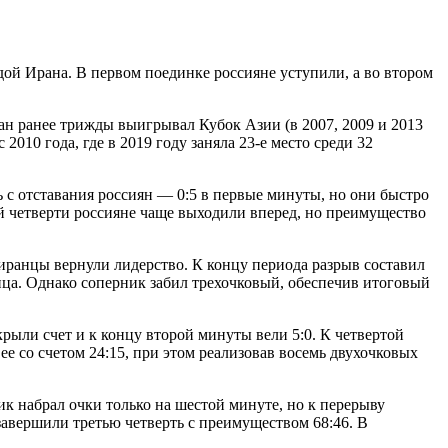
ой Ирана. В первом поединке россияне уступили, а во втором
н ранее трижды выигрывал Кубок Азии (в 2007, 2009 и 2013
2010 года, где в 2019 году заняла 23-е место среди 32
 с отставания россиян — 0:5 в первые минуты, но они быстро
ой четверти россияне чаще выходили вперед, но преимущество
иранцы вернули лидерство. К концу периода разрыв составил
конца. Однако соперник забил трехочковый, обеспечив итоговый
рыли счет и к концу второй минуты вели 5:0. К четвертой
е со счетом 24:15, при этом реализовав восемь двухочковых
к набрал очки только на шестой минуте, но к перерыву
 завершили третью четверть с преимуществом 68:46. В