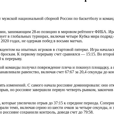
у мужской национальной сборной России по баскетболу и команд
 Азии, занимающим 28-ю позицию в мировом рейтинге ФИБА. Ира
вует в глобальных турнирах, включая четыре Кубка мира подряд с 
 2020 годах, не одержав побед в восьми матчах.
кцентом на опытных игроков в стартовой пятерке. Игра началась
 броскам. К первому перерыву счет сравнялся — 15:15. Во втор
0 к перерыву.
ской команды получил повреждение плеча и покинул площадку, а 
танавливали равенство, включая счет 67:67 за 20,4 секунды до 
ть изменений. С самого начала россияне доминировали: они отк
зрыв, но россияне завершили первую четверть рывком, закончив е
которые увеличили отрыв до 37:15 к середине периода. Соперни
брали темп, включая серию из шести очков за четыре секунды, и
россияне сохранили контроль, доведя счет до 79:58.