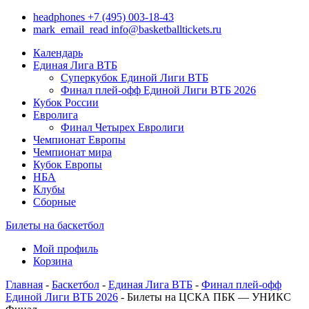
headphones
+7 (495) 003-18-43
mark_email_read
info@basketballtickets.ru
Календарь
Единая Лига ВТБ
Суперкубок Единой Лиги ВТБ
Финал плей-офф Единой Лиги ВТБ 2026
Кубок России
Евролига
Финал Четырех Евролиги
Чемпионат Европы
Чемпионат мира
Кубок Европы
НБА
Клубы
Сборные
Билеты на баскетбол
Мой профиль
Корзина
Главная
-
Баскетбол
-
Единая Лига ВТБ
-
Финал плей-офф
Единой Лиги ВТБ 2026
- Билеты на ЦСКА ПБК — УНИКС