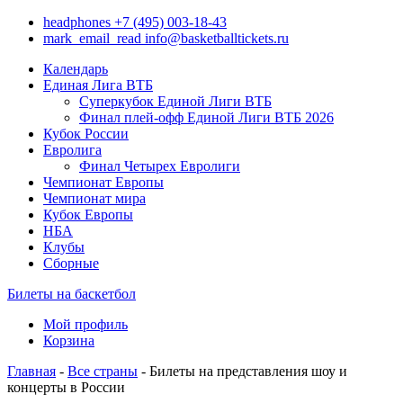
headphones
+7 (495) 003-18-43
mark_email_read
info@basketballtickets.ru
Календарь
Единая Лига ВТБ
Суперкубок Единой Лиги ВТБ
Финал плей-офф Единой Лиги ВТБ 2026
Кубок России
Евролига
Финал Четырех Евролиги
Чемпионат Европы
Чемпионат мира
Кубок Европы
НБА
Клубы
Сборные
Билеты на баскетбол
Мой профиль
Корзина
Главная
-
Все страны
- Билеты на представления шоу и
концерты в России