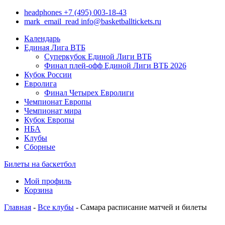
headphones
+7 (495) 003-18-43
mark_email_read
info@basketballtickets.ru
Календарь
Единая Лига ВТБ
Суперкубок Единой Лиги ВТБ
Финал плей-офф Единой Лиги ВТБ 2026
Кубок России
Евролига
Финал Четырех Евролиги
Чемпионат Европы
Чемпионат мира
Кубок Европы
НБА
Клубы
Сборные
Билеты на баскетбол
Мой профиль
Корзина
Главная
-
Все клубы
- Самара расписание матчей и билеты