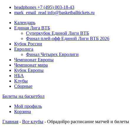
headphones
+7 (495) 003-18-43
mark_email_read
info@basketballtickets.ru
Календарь
Единая Лига ВТБ
Суперкубок Единой Лиги ВТБ
Финал плей-офф Единой Лиги ВТБ 2026
Кубок России
Евролига
Финал Четырех Евролиги
Чемпионат Европы
Чемпионат мира
Кубок Европы
НБА
Клубы
Сборные
Билеты на баскетбол
Мой профиль
Корзина
Главная
-
Все клубы
- Обрадойро расписание матчей и билеты