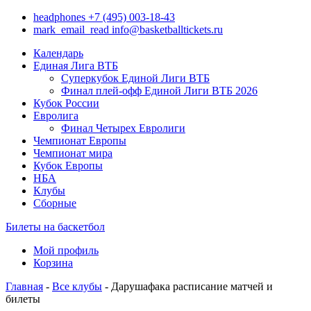
headphones
+7 (495) 003-18-43
mark_email_read
info@basketballtickets.ru
Календарь
Единая Лига ВТБ
Суперкубок Единой Лиги ВТБ
Финал плей-офф Единой Лиги ВТБ 2026
Кубок России
Евролига
Финал Четырех Евролиги
Чемпионат Европы
Чемпионат мира
Кубок Европы
НБА
Клубы
Сборные
Билеты на баскетбол
Мой профиль
Корзина
Главная
-
Все клубы
- Дарушафака расписание матчей и
билеты