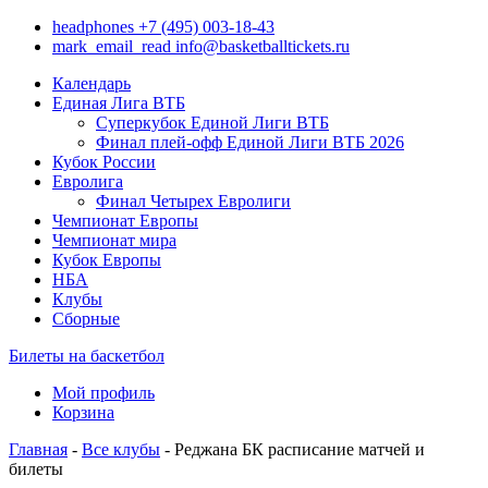
headphones
+7 (495) 003-18-43
mark_email_read
info@basketballtickets.ru
Календарь
Единая Лига ВТБ
Суперкубок Единой Лиги ВТБ
Финал плей-офф Единой Лиги ВТБ 2026
Кубок России
Евролига
Финал Четырех Евролиги
Чемпионат Европы
Чемпионат мира
Кубок Европы
НБА
Клубы
Сборные
Билеты на баскетбол
Мой профиль
Корзина
Главная
-
Все клубы
- Реджана БК расписание матчей и
билеты