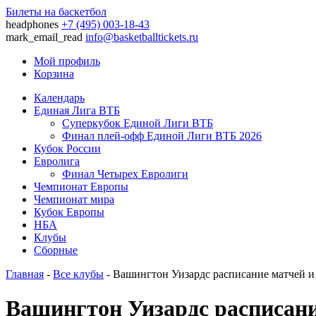
Билеты на баскетбол
headphones
+7 (495) 003-18-43
mark_email_read
info@basketballtickets.ru
Мой профиль
Корзина
Календарь
Единая Лига ВТБ
Суперкубок Единой Лиги ВТБ
Финал плей-офф Единой Лиги ВТБ 2026
Кубок России
Евролига
Финал Четырех Евролиги
Чемпионат Европы
Чемпионат мира
Кубок Европы
НБА
Клубы
Сборные
Главная
-
Все клубы
- Вашингтон Уизардс расписание матчей и
Вашингтон Уизардс расписани