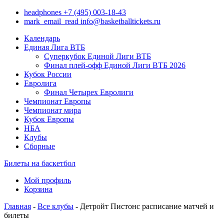
headphones
+7 (495) 003-18-43
mark_email_read
info@basketballtickets.ru
Календарь
Единая Лига ВТБ
Суперкубок Единой Лиги ВТБ
Финал плей-офф Единой Лиги ВТБ 2026
Кубок России
Евролига
Финал Четырех Евролиги
Чемпионат Европы
Чемпионат мира
Кубок Европы
НБА
Клубы
Сборные
Билеты на баскетбол
Мой профиль
Корзина
Главная
-
Все клубы
- Детройт Пистонс расписание матчей и
билеты