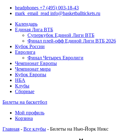
headphones
+7 (495) 003-18-43
mark_email_read
info@basketballtickets.ru
Календарь
Единая Лига ВТБ
Суперкубок Единой Лиги ВТБ
Финал плей-офф Единой Лиги ВТБ 2026
Кубок России
Евролига
Финал Четырех Евролиги
Чемпионат Европы
Чемпионат мира
Кубок Европы
НБА
Клубы
Сборные
Билеты на баскетбол
Мой профиль
Корзина
Главная
-
Все клубы
- Билеты на Нью-Йорк Никс