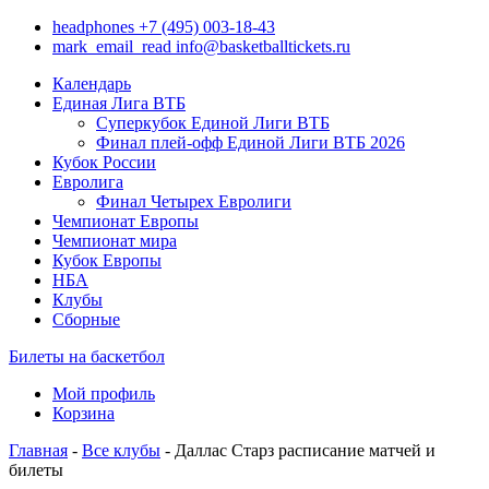
headphones
+7 (495) 003-18-43
mark_email_read
info@basketballtickets.ru
Календарь
Единая Лига ВТБ
Суперкубок Единой Лиги ВТБ
Финал плей-офф Единой Лиги ВТБ 2026
Кубок России
Евролига
Финал Четырех Евролиги
Чемпионат Европы
Чемпионат мира
Кубок Европы
НБА
Клубы
Сборные
Билеты на баскетбол
Мой профиль
Корзина
Главная
-
Все клубы
- Даллас Старз расписание матчей и
билеты