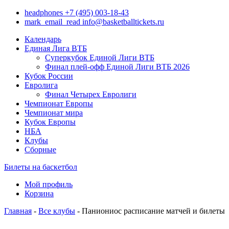
headphones
+7 (495) 003-18-43
mark_email_read
info@basketballtickets.ru
Календарь
Единая Лига ВТБ
Суперкубок Единой Лиги ВТБ
Финал плей-офф Единой Лиги ВТБ 2026
Кубок России
Евролига
Финал Четырех Евролиги
Чемпионат Европы
Чемпионат мира
Кубок Европы
НБА
Клубы
Сборные
Билеты на баскетбол
Мой профиль
Корзина
Главная
-
Все клубы
- Паниониос расписание матчей и билеты