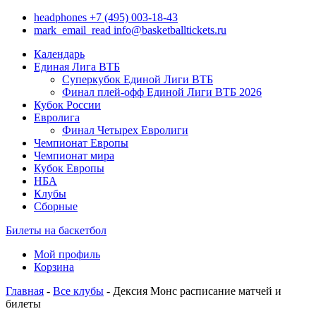
headphones
+7 (495) 003-18-43
mark_email_read
info@basketballtickets.ru
Календарь
Единая Лига ВТБ
Суперкубок Единой Лиги ВТБ
Финал плей-офф Единой Лиги ВТБ 2026
Кубок России
Евролига
Финал Четырех Евролиги
Чемпионат Европы
Чемпионат мира
Кубок Европы
НБА
Клубы
Сборные
Билеты на баскетбол
Мой профиль
Корзина
Главная
-
Все клубы
- Дексия Монс расписание матчей и
билеты