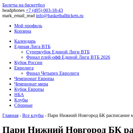
Билеты на баскетбол
headphones
+7 (495) 003-18-43
mark_email_read
info@basketballtickets.ru
Мой профиль
Корзина
Календарь
Единая Лига ВТБ
Суперкубок Единой Лиги ВТБ
Финал плей-офф Единой Лиги ВТБ 2026
Кубок России
Евролига
Финал Четырех Евролиги
Чемпионат Европы
Чемпионат мира
Кубок Европы
НБА
Клубы
Сборные
Главная
-
Все клубы
- Пари Нижний Новгород БК расписание м
Пари Нижний Новгород БК ра