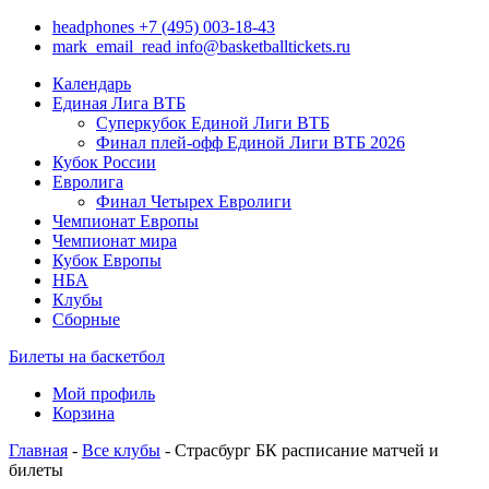
headphones
+7 (495) 003-18-43
mark_email_read
info@basketballtickets.ru
Календарь
Единая Лига ВТБ
Суперкубок Единой Лиги ВТБ
Финал плей-офф Единой Лиги ВТБ 2026
Кубок России
Евролига
Финал Четырех Евролиги
Чемпионат Европы
Чемпионат мира
Кубок Европы
НБА
Клубы
Сборные
Билеты на баскетбол
Мой профиль
Корзина
Главная
-
Все клубы
- Страсбург БК расписание матчей и
билеты