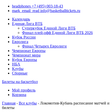
headphones
+7 (495) 003-18-43
mark_email_read
info@basketballtickets.ru
Календарь
Единая Лига ВТБ
Суперкубок Единой Лиги ВТБ
Финал плей-офф Единой Лиги ВТБ 2026
Кубок России
Евролига
Финал Четырех Евролиги
Чемпионат Европы
Чемпионат мира
Кубок Европы
НБА
Клубы
Сборные
Билеты на баскетбол
Мой профиль
Корзина
Главная
-
Все клубы
- Локомотив-Кубань расписание матчей и
билеты