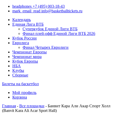
headphones
+7 (495) 003-18-43
mark_email_read
info@basketballtickets.ru
Календарь
Единая Лига ВТБ
Суперкубок Единой Лиги ВТБ
Финал плей-офф Единой Лиги ВТБ 2026
Кубок России
Евролига
Финал Четырех Евролиги
Чемпионат Европы
Чемпионат мира
Кубок Европы
НБА
Клубы
Сборные
Билеты на баскетбол
Мой профиль
Корзина
Главная
-
Все площадки
- Банвит Кара Али Акар Спорт Холл
(Banvit Kara Ali Acar Sport Hall)