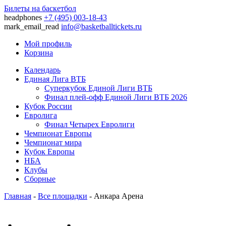
Билеты на баскетбол
headphones
+7 (495) 003-18-43
mark_email_read
info@basketballtickets.ru
Мой профиль
Корзина
Календарь
Единая Лига ВТБ
Суперкубок Единой Лиги ВТБ
Финал плей-офф Единой Лиги ВТБ 2026
Кубок России
Евролига
Финал Четырех Евролиги
Чемпионат Европы
Чемпионат мира
Кубок Европы
НБА
Клубы
Сборные
Главная
-
Все площадки
- Анкара Арена