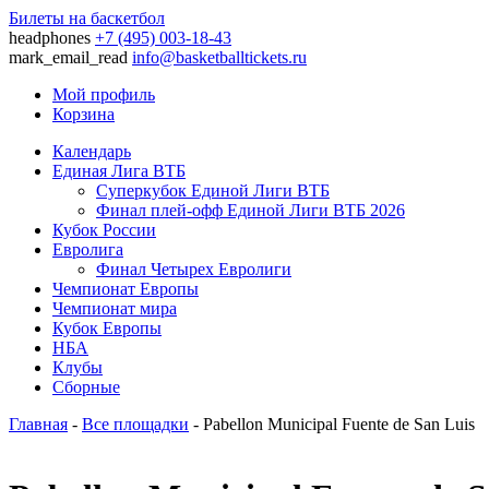
Билеты на баскетбол
headphones
+7 (495) 003-18-43
mark_email_read
info@basketballtickets.ru
Мой профиль
Корзина
Календарь
Единая Лига ВТБ
Суперкубок Единой Лиги ВТБ
Финал плей-офф Единой Лиги ВТБ 2026
Кубок России
Евролига
Финал Четырех Евролиги
Чемпионат Европы
Чемпионат мира
Кубок Европы
НБА
Клубы
Сборные
Главная
-
Все площадки
- Pabellon Municipal Fuente de San Luis