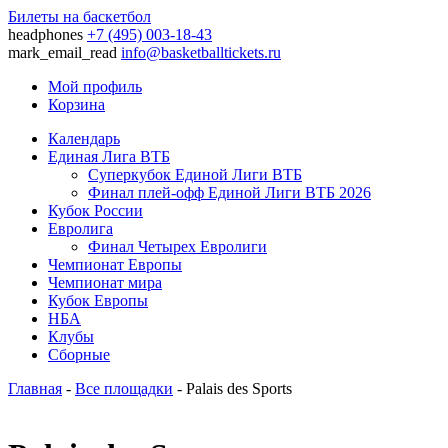
Билеты на баскетбол
headphones
+7 (495) 003-18-43
mark_email_read
info@basketballtickets.ru
Мой профиль
Корзина
Календарь
Единая Лига ВТБ
Суперкубок Единой Лиги ВТБ
Финал плей-офф Единой Лиги ВТБ 2026
Кубок России
Евролига
Финал Четырех Евролиги
Чемпионат Европы
Чемпионат мира
Кубок Европы
НБА
Клубы
Сборные
Главная
-
Все площадки
- Palais des Sports