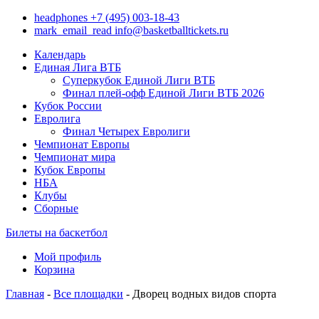
headphones
+7 (495) 003-18-43
mark_email_read
info@basketballtickets.ru
Календарь
Единая Лига ВТБ
Суперкубок Единой Лиги ВТБ
Финал плей-офф Единой Лиги ВТБ 2026
Кубок России
Евролига
Финал Четырех Евролиги
Чемпионат Европы
Чемпионат мира
Кубок Европы
НБА
Клубы
Сборные
Билеты на баскетбол
Мой профиль
Корзина
Главная
-
Все площадки
- Дворец водных видов спорта