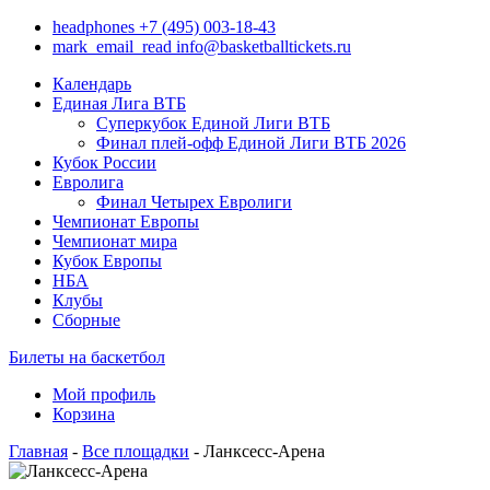
headphones
+7 (495) 003-18-43
mark_email_read
info@basketballtickets.ru
Календарь
Единая Лига ВТБ
Суперкубок Единой Лиги ВТБ
Финал плей-офф Единой Лиги ВТБ 2026
Кубок России
Евролига
Финал Четырех Евролиги
Чемпионат Европы
Чемпионат мира
Кубок Европы
НБА
Клубы
Сборные
Билеты на баскетбол
Мой профиль
Корзина
Главная
-
Все площадки
- Ланксесс-Арена