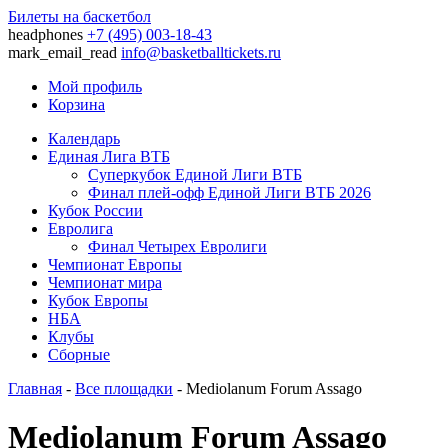
Билеты на баскетбол
headphones
+7 (495) 003-18-43
mark_email_read
info@basketballtickets.ru
Мой профиль
Корзина
Календарь
Единая Лига ВТБ
Суперкубок Единой Лиги ВТБ
Финал плей-офф Единой Лиги ВТБ 2026
Кубок России
Евролига
Финал Четырех Евролиги
Чемпионат Европы
Чемпионат мира
Кубок Европы
НБА
Клубы
Сборные
Главная
-
Все площадки
- Mediolanum Forum Assago
Mediolanum Forum Assago