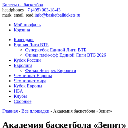
Билеты на баскетбол
headphones
+7 (495) 003-18-43
mark_email_read
info@basketballtickets.ru
Мой профиль
Корзина
Календарь
Единая Лига ВТБ
Суперкубок Единой Лиги ВТБ
Финал плей-офф Единой Лиги ВТБ 2026
Кубок России
Евролига
Финал Четырех Евролиги
Чемпионат Европы
Чемпионат мира
Кубок Европы
НБА
Клубы
Сборные
Главная
-
Все площадки
- Академия баскетбола «Зенит»
Академия баскетбола «Зенит»