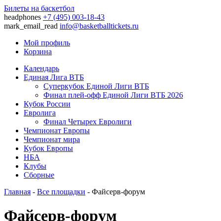
Билеты на баскетбол
headphones
+7 (495) 003-18-43
mark_email_read
info@basketballtickets.ru
Мой профиль
Корзина
Календарь
Единая Лига ВТБ
Суперкубок Единой Лиги ВТБ
Финал плей-офф Единой Лиги ВТБ 2026
Кубок России
Евролига
Финал Четырех Евролиги
Чемпионат Европы
Чемпионат мира
Кубок Европы
НБА
Клубы
Сборные
Главная
-
Все площадки
- Файсерв-форум
Файсерв-форум