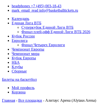
headphones
+7 (495) 003-18-43
mark_email_read
info@basketballtickets.ru
Календарь
Единая Лига ВТБ
Суперкубок Единой Лиги ВТБ
Финал плей-офф Единой Лиги ВТБ 2026
Кубок России
Евролига
Финал Четырех Евролиги
Чемпионат Европы
Чемпионат мира
Кубок Европы
НБА
Клубы
Сборные
Билеты на баскетбол
Мой профиль
Корзина
Главная
-
Все площадки
- Алитаус Арена (Alytaus Arena)