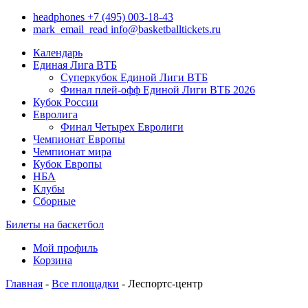
headphones
+7 (495) 003-18-43
mark_email_read
info@basketballtickets.ru
Календарь
Единая Лига ВТБ
Суперкубок Единой Лиги ВТБ
Финал плей-офф Единой Лиги ВТБ 2026
Кубок России
Евролига
Финал Четырех Евролиги
Чемпионат Европы
Чемпионат мира
Кубок Европы
НБА
Клубы
Сборные
Билеты на баскетбол
Мой профиль
Корзина
Главная
-
Все площадки
- Леспортс-центр