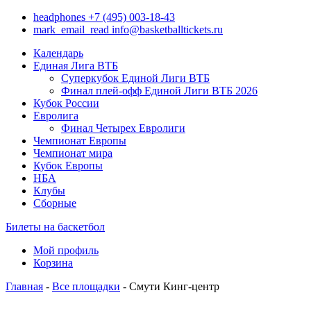
headphones
+7 (495) 003-18-43
mark_email_read
info@basketballtickets.ru
Календарь
Единая Лига ВТБ
Суперкубок Единой Лиги ВТБ
Финал плей-офф Единой Лиги ВТБ 2026
Кубок России
Евролига
Финал Четырех Евролиги
Чемпионат Европы
Чемпионат мира
Кубок Европы
НБА
Клубы
Сборные
Билеты на баскетбол
Мой профиль
Корзина
Главная
-
Все площадки
- Смути Кинг-центр