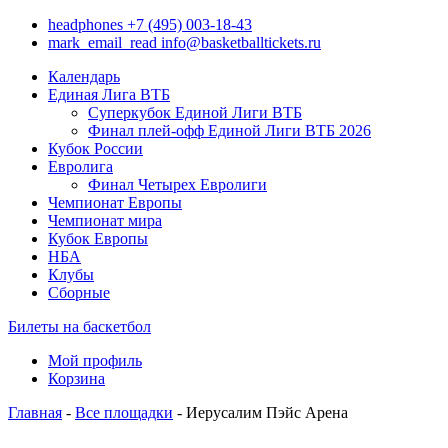
headphones
+7 (495) 003-18-43
mark_email_read
info@basketballtickets.ru
Календарь
Единая Лига ВТБ
Суперкубок Единой Лиги ВТБ
Финал плей-офф Единой Лиги ВТБ 2026
Кубок России
Евролига
Финал Четырех Евролиги
Чемпионат Европы
Чемпионат мира
Кубок Европы
НБА
Клубы
Сборные
Билеты на баскетбол
Мой профиль
Корзина
Главная
-
Все площадки
- Иерусалим Пэйс Арена