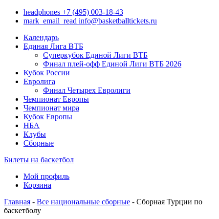
headphones
+7 (495) 003-18-43
mark_email_read
info@basketballtickets.ru
Календарь
Единая Лига ВТБ
Суперкубок Единой Лиги ВТБ
Финал плей-офф Единой Лиги ВТБ 2026
Кубок России
Евролига
Финал Четырех Евролиги
Чемпионат Европы
Чемпионат мира
Кубок Европы
НБА
Клубы
Сборные
Билеты на баскетбол
Мой профиль
Корзина
Главная
-
Все национальные сборные
- Сборная Турции по
баскетболу