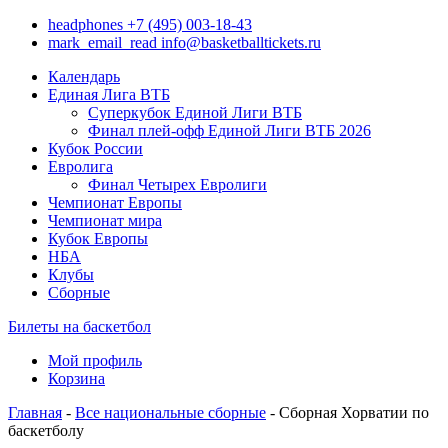
headphones
+7 (495) 003-18-43
mark_email_read
info@basketballtickets.ru
Календарь
Единая Лига ВТБ
Суперкубок Единой Лиги ВТБ
Финал плей-офф Единой Лиги ВТБ 2026
Кубок России
Евролига
Финал Четырех Евролиги
Чемпионат Европы
Чемпионат мира
Кубок Европы
НБА
Клубы
Сборные
Билеты на баскетбол
Мой профиль
Корзина
Главная
-
Все национальные сборные
- Сборная Хорватии по
баскетболу