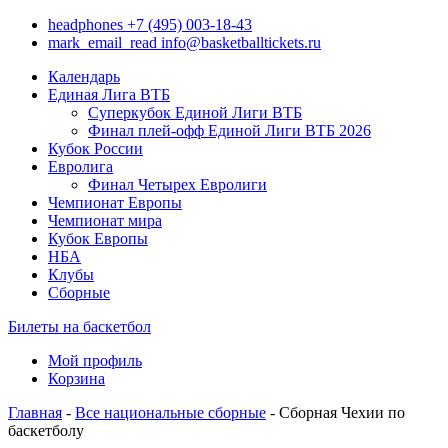
headphones
+7 (495) 003-18-43
mark_email_read
info@basketballtickets.ru
Календарь
Единая Лига ВТБ
Суперкубок Единой Лиги ВТБ
Финал плей-офф Единой Лиги ВТБ 2026
Кубок России
Евролига
Финал Четырех Евролиги
Чемпионат Европы
Чемпионат мира
Кубок Европы
НБА
Клубы
Сборные
Билеты на баскетбол
Мой профиль
Корзина
Главная
-
Все национальные сборные
- Сборная Чехии по
баскетболу