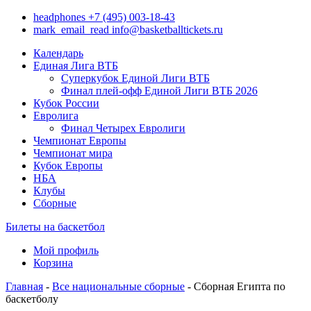
headphones
+7 (495) 003-18-43
mark_email_read
info@basketballtickets.ru
Календарь
Единая Лига ВТБ
Суперкубок Единой Лиги ВТБ
Финал плей-офф Единой Лиги ВТБ 2026
Кубок России
Евролига
Финал Четырех Евролиги
Чемпионат Европы
Чемпионат мира
Кубок Европы
НБА
Клубы
Сборные
Билеты на баскетбол
Мой профиль
Корзина
Главная
-
Все национальные сборные
- Сборная Египта по
баскетболу