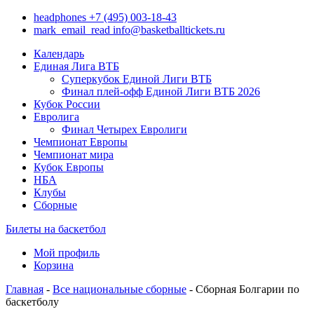
headphones
+7 (495) 003-18-43
mark_email_read
info@basketballtickets.ru
Календарь
Единая Лига ВТБ
Суперкубок Единой Лиги ВТБ
Финал плей-офф Единой Лиги ВТБ 2026
Кубок России
Евролига
Финал Четырех Евролиги
Чемпионат Европы
Чемпионат мира
Кубок Европы
НБА
Клубы
Сборные
Билеты на баскетбол
Мой профиль
Корзина
Главная
-
Все национальные сборные
- Сборная Болгарии по
баскетболу