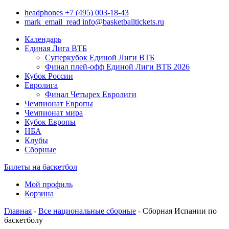
headphones
+7 (495) 003-18-43
mark_email_read
info@basketballtickets.ru
Календарь
Единая Лига ВТБ
Суперкубок Единой Лиги ВТБ
Финал плей-офф Единой Лиги ВТБ 2026
Кубок России
Евролига
Финал Четырех Евролиги
Чемпионат Европы
Чемпионат мира
Кубок Европы
НБА
Клубы
Сборные
Билеты на баскетбол
Мой профиль
Корзина
Главная
-
Все национальные сборные
- Сборная Испании по
баскетболу