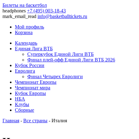
Билеты на баскетбол
headphones
+7 (495) 003-18-43
mark_email_read
info@basketballtickets.ru
Мой профиль
Корзина
Календарь
Единая Лига ВТБ
Суперкубок Единой Лиги ВТБ
Финал плей-офф Единой Лиги ВТБ 2026
Кубок России
Евролига
Финал Четырех Евролиги
Чемпионат Европы
Чемпионат мира
Кубок Европы
НБА
Клубы
Сборные
Главная
-
Все страны
- Италия