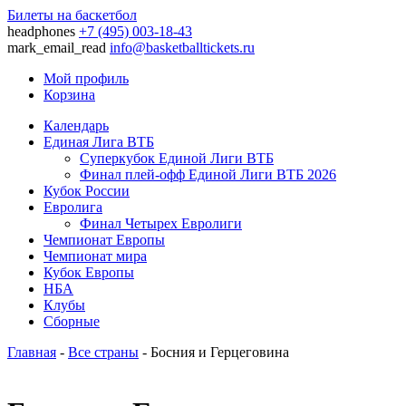
Билеты на баскетбол
headphones
+7 (495) 003-18-43
mark_email_read
info@basketballtickets.ru
Мой профиль
Корзина
Календарь
Единая Лига ВТБ
Суперкубок Единой Лиги ВТБ
Финал плей-офф Единой Лиги ВТБ 2026
Кубок России
Евролига
Финал Четырех Евролиги
Чемпионат Европы
Чемпионат мира
Кубок Европы
НБА
Клубы
Сборные
Главная
-
Все страны
- Босния и Герцеговина