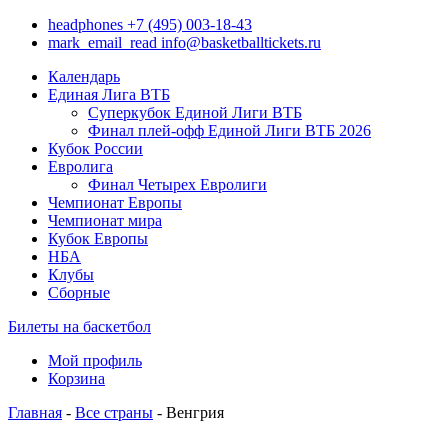
headphones
+7 (495) 003-18-43
mark_email_read
info@basketballtickets.ru
Календарь
Единая Лига ВТБ
Суперкубок Единой Лиги ВТБ
Финал плей-офф Единой Лиги ВТБ 2026
Кубок России
Евролига
Финал Четырех Евролиги
Чемпионат Европы
Чемпионат мира
Кубок Европы
НБА
Клубы
Сборные
Билеты на баскетбол
Мой профиль
Корзина
Главная
-
Все страны
- Венгрия