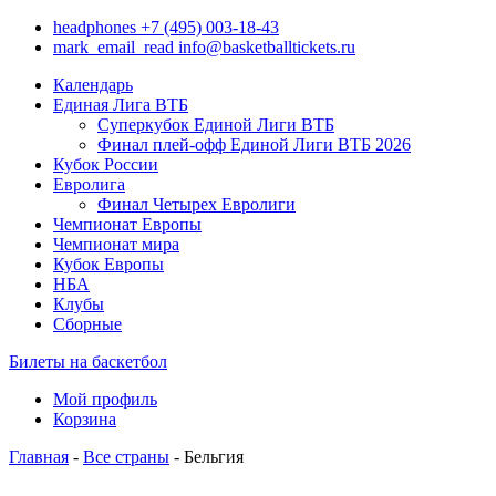
headphones
+7 (495) 003-18-43
mark_email_read
info@basketballtickets.ru
Календарь
Единая Лига ВТБ
Суперкубок Единой Лиги ВТБ
Финал плей-офф Единой Лиги ВТБ 2026
Кубок России
Евролига
Финал Четырех Евролиги
Чемпионат Европы
Чемпионат мира
Кубок Европы
НБА
Клубы
Сборные
Билеты на баскетбол
Мой профиль
Корзина
Главная
-
Все страны
- Бельгия