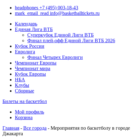
headphones
+7 (495) 003-18-43
mark_email_read
info@basketballtickets.ru
Календарь
Единая Лига ВТБ
Суперкубок Единой Лиги ВТБ
Финал плей-офф Единой Лиги ВТБ 2026
Кубок России
Евролига
Финал Четырех Евролиги
Чемпионат Европы
Чемпионат мира
Кубок Европы
НБА
Клубы
Сборные
Билеты на баскетбол
Мой профиль
Корзина
Главная
-
Все города
- Мероприятия по баскетболу в городе
Джакарта