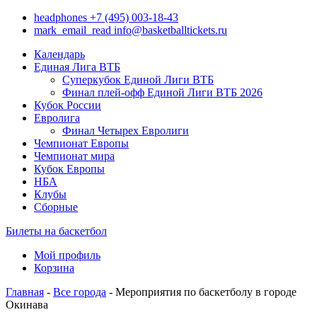
headphones
+7 (495) 003-18-43
mark_email_read
info@basketballtickets.ru
Календарь
Единая Лига ВТБ
Суперкубок Единой Лиги ВТБ
Финал плей-офф Единой Лиги ВТБ 2026
Кубок России
Евролига
Финал Четырех Евролиги
Чемпионат Европы
Чемпионат мира
Кубок Европы
НБА
Клубы
Сборные
Билеты на баскетбол
Мой профиль
Корзина
Главная
-
Все города
- Мероприятия по баскетболу в городе
Окинава