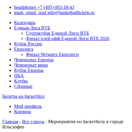
headphones
+7 (495) 003-18-43
mark_email_read
info@basketballtickets.ru
Календарь
Единая Лига ВТБ
Суперкубок Единой Лиги ВТБ
Финал плей-офф Единой Лиги ВТБ 2026
Кубок России
Евролига
Финал Четырех Евролиги
Чемпионат Европы
Чемпионат мира
Кубок Европы
НБА
Клубы
Сборные
Билеты на баскетбол
Мой профиль
Корзина
Главная
-
Все города
- Мероприятия по баскетболу в городе
Ильсхофен